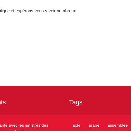
lique et espérons vous y voir nombreux.
ts
Tags
arité avec les sinistrés des
aide
arabe
assemblée