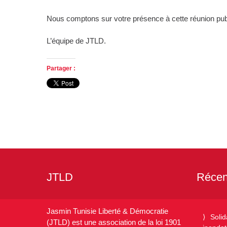
Nous comptons sur votre présence à cette réunion pub
L’équipe de JTLD.
Partager :
JTLD
Récen
Jasmin Tunisie Liberté & Démocratie
Solid
(JTLD) est une association de la loi 1901