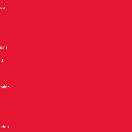
sie
tions
ud
iption
adan