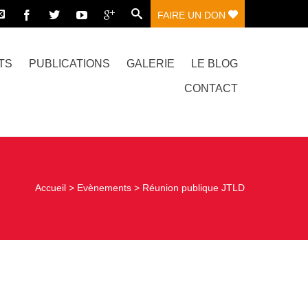
FAIRE UN DON
TS
PUBLICATIONS
GALERIE
LE BLOG
CONTACT
Accueil
>
Evènements
>
Réunion publique JTLD