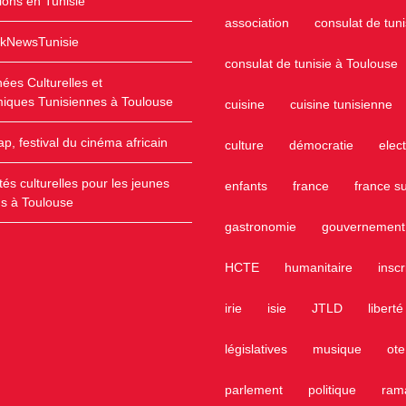
ions en Tunisie
association
consulat de tuni
kNewsTunisie
consulat de tunisie à Toulouse
ées Culturelles et
iques Tunisiennes à Toulouse
cuisine
cuisine tunisienne
lap, festival du cinéma africain
culture
démocratie
elec
ités culturelles pour les jeunes
enfants
france
france s
ns à Toulouse
gastronomie
gouvernement
HCTE
humanitaire
inscr
irie
isie
JTLD
liberté
législatives
musique
ote
parlement
politique
ram