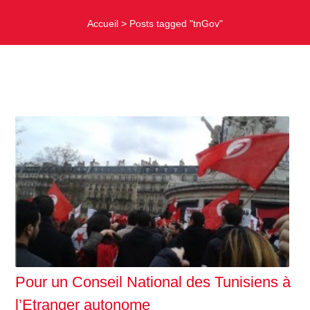
Accueil
>
Posts tagged "tnGov"
Pour un Conseil National des Tunisiens à
l’Etranger autonome