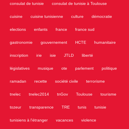
consulat de tunisie
consulat de tunisie à Toulouse
cuisine
cuisine tunisienne
culture
démocratie
elections
enfants
france
france sud
gastronomie
gouvernement
HCTE
humanitaire
inscription
irie
isie
JTLD
liberté
législatives
musique
ote
parlement
politique
ramadan
recette
société civile
terrorisme
tnelec
tnelec2014
tnGov
Toulouse
tourisme
tozeur
transparence
TRE
tunis
tunisie
tunisiens à l'étranger
vacances
violence