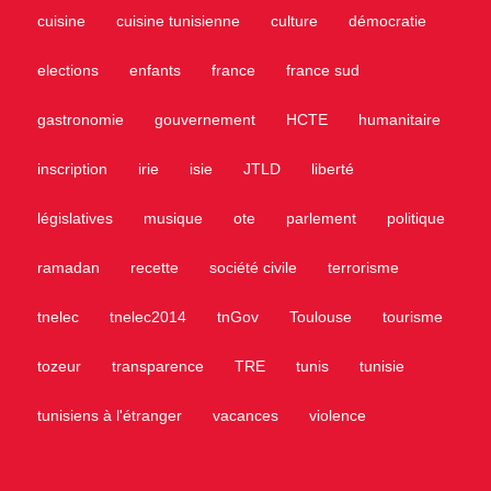
cuisine
cuisine tunisienne
culture
démocratie
elections
enfants
france
france sud
gastronomie
gouvernement
HCTE
humanitaire
inscription
irie
isie
JTLD
liberté
législatives
musique
ote
parlement
politique
ramadan
recette
société civile
terrorisme
tnelec
tnelec2014
tnGov
Toulouse
tourisme
tozeur
transparence
TRE
tunis
tunisie
tunisiens à l'étranger
vacances
violence