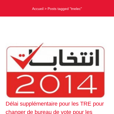
Accueil
>
Posts tagged "tnelec"
Délai supplémentaire pour les TRE pour
changer de bureau de vote pour les