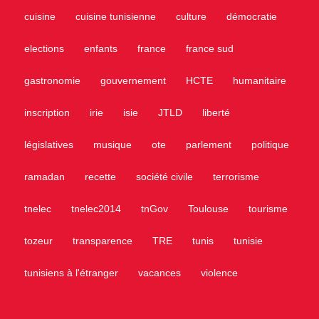
cuisine
cuisine tunisienne
culture
démocratie
elections
enfants
france
france sud
gastronomie
gouvernement
HCTE
humanitaire
inscription
irie
isie
JTLD
liberté
législatives
musique
ote
parlement
politique
ramadan
recette
société civile
terrorisme
tnelec
tnelec2014
tnGov
Toulouse
tourisme
tozeur
transparence
TRE
tunis
tunisie
tunisiens à l'étranger
vacances
violence