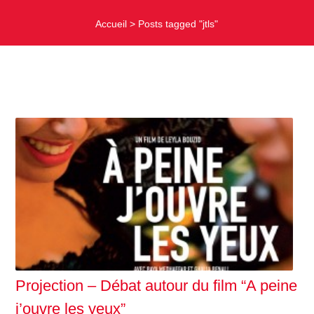
Accueil
>
Posts tagged "jtls"
Projection – Débat autour du film “A peine
j’ouvre les yeux”