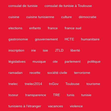
consulat de tunisie
consulat de tunisie à Toulouse
cuisine
cuisine tunisienne
culture
démocratie
elections
enfants
france
france sud
gastronomie
gouvernement
HCTE
humanitaire
inscription
irie
isie
JTLD
liberté
législatives
musique
ote
parlement
politique
ramadan
recette
société civile
terrorisme
tnelec
tnelec2014
tnGov
Toulouse
tourisme
tozeur
transparence
TRE
tunis
tunisie
tunisiens à l'étranger
vacances
violence