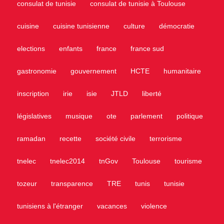
consulat de tunisie
consulat de tunisie à Toulouse
cuisine
cuisine tunisienne
culture
démocratie
elections
enfants
france
france sud
gastronomie
gouvernement
HCTE
humanitaire
inscription
irie
isie
JTLD
liberté
législatives
musique
ote
parlement
politique
ramadan
recette
société civile
terrorisme
tnelec
tnelec2014
tnGov
Toulouse
tourisme
tozeur
transparence
TRE
tunis
tunisie
tunisiens à l'étranger
vacances
violence