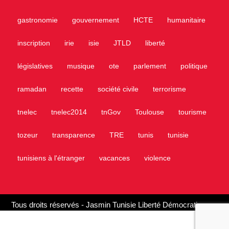
gastronomie
gouvernement
HCTE
humanitaire
inscription
irie
isie
JTLD
liberté
législatives
musique
ote
parlement
politique
ramadan
recette
société civile
terrorisme
tnelec
tnelec2014
tnGov
Toulouse
tourisme
tozeur
transparence
TRE
tunis
tunisie
tunisiens à l'étranger
vacances
violence
Tous droits réservés - Jasmin Tunisie Liberté Démocratie