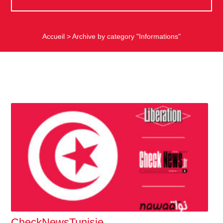
Accueil
>
Archive by category "Informations"
CheckNewsTunisie