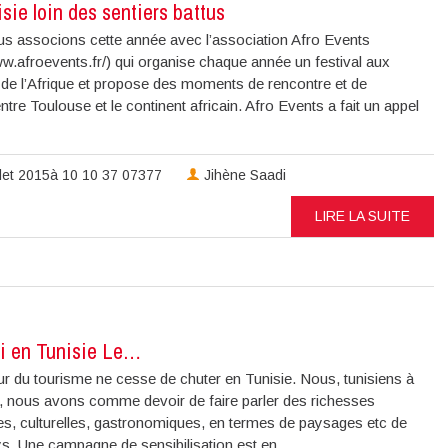
sie loin des sentiers battus
s associons cette année avec l’association Afro Events
ww.afroevents.fr/) qui organise chaque année un festival aux
 de l’Afrique et propose des moments de rencontre et de
ntre Toulouse et le continent africain. Afro Events a fait un appel
llet 2015à 10 10 37 07377
Jihène Saadi
LIRE LA SUITE
ai en Tunisie Le…
r du tourisme ne cesse de chuter en Tunisie. Nous, tunisiens à
er, nous avons comme devoir de faire parler des richesses
es, culturelles, gastronomiques, en termes de paysages etc de
s. Une campagne de sensibilisation est en...