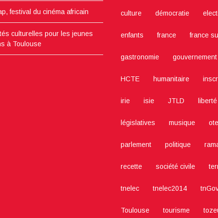
lap, festival du cinéma africain
culture
démocratie
elec
ités culturelles pour les jeunes
enfants
france
france s
ns à Toulouse
gastronomie
gouvernement
HCTE
humanitaire
inscr
irie
isie
JTLD
liberté
législatives
musique
ot
parlement
politique
ram
recette
société civile
te
tnelec
tnelec2014
tnGo
Toulouse
tourisme
toze