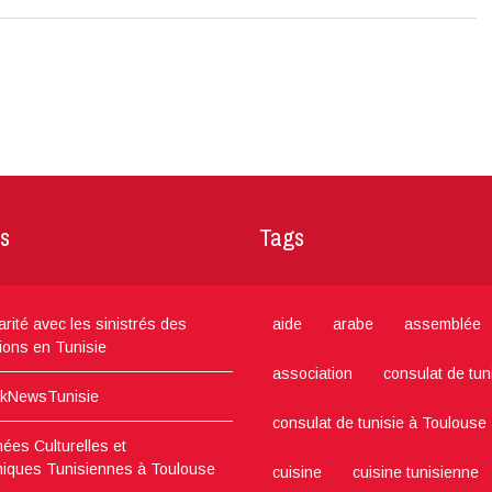
s
Tags
arité avec les sinistrés des
aide
arabe
assemblée
ions en Tunisie
association
consulat de tun
kNewsTunisie
consulat de tunisie à Toulouse
ées Culturelles et
iques Tunisiennes à Toulouse
cuisine
cuisine tunisienne