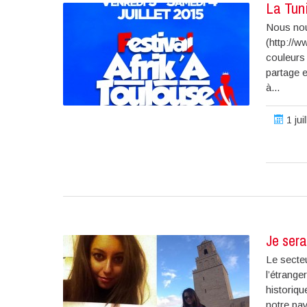
La Tuni
Nous nou
(http://w
couleurs
partage e
à...
1 jui
Je ser
Le secteu
l’étrang
historiqu
notre pay