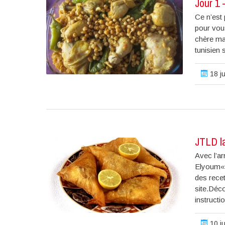
Jour 1
Ce n’est 
pour vous
chère ma
tunisien 
18 j
JTLD l
Avec l’a
Elyoum« 
des recet
site.Déco
instructio
10 j