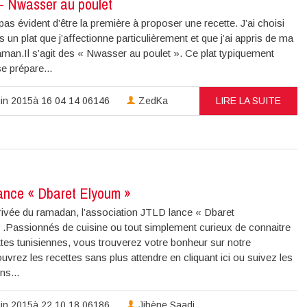
 – Nwasser au poulet
pas évident d’être la première à proposer une recette. J’ai choisi
 un plat que j’affectionne particulièrement et que j’ai appris de ma
man.Il s’agit des « Nwasser au poulet ». Ce plat typiquement
se prépare...
uin 2015à 16 04 14 06146
ZedKa
LIRE LA SUITE
ance « Dbaret Elyoum »
rrivée du ramadan, l’association JTLD lance « Dbaret
.Passionnés de cuisine ou tout simplement curieux de connaitre
tes tunisiennes, vous trouverez votre bonheur sur notre
uvrez les recettes sans plus attendre en cliquant ici ou suivez les
ns...
uin 2015à 22 10 18 06186
Jihène Saadi