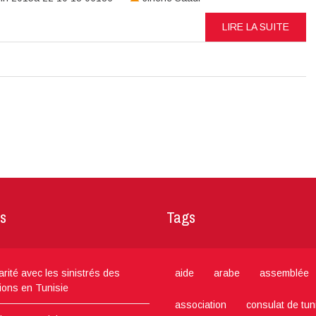
LIRE LA SUITE
s
Tags
arité avec les sinistrés des
aide
arabe
assemblée
ions en Tunisie
association
consulat de tun