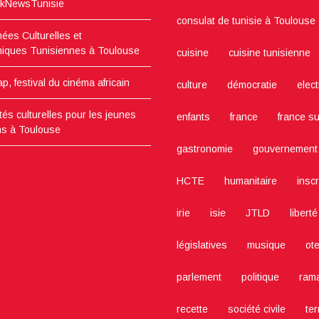
kNewsTunisie
consulat de tunisie à Toulouse
ées Culturelles et
iques Tunisiennes à Toulouse
cuisine
cuisine tunisienne
lap, festival du cinéma africain
culture
démocratie
elec
ités culturelles pour les jeunes
enfants
france
france s
ns à Toulouse
gastronomie
gouvernement
HCTE
humanitaire
inscr
irie
isie
JTLD
liberté
législatives
musique
ot
parlement
politique
ram
recette
société civile
te